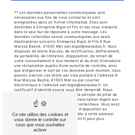
** Les données personnelles communiquées sont
nécessaires aux fins de vous contacter et sont
enregistrées dans un fichier informatisé. Elles sont
destinées à Entreprise Bigot et Fils et ses sous-traitants
dans le seul but de répondre à votre message. Les
données collectées seront communiquées aux seuls
destinataires suivants: Entreprise Bigot et Fils 9 Rue
Maryse Bastié, 41500 Mer sarl.bigot@wanadoo.fr. Vous
disposez de droits d’accès, de rectification, d’effacement,
de portabilité, de limitation, d’opposition, de retrait de
votre consentement à tout moment et du droit d’introduire
une réclamation auprès d’une autorité de contrôle, ainsi
que d’organiser le sort de vos données post-mortem. Vous
pouvez exercer ces droits par voie postale à l'adresse 9
Rue Maryse Bastié, 41500 Mer ou par courrier
électronique à l'adresse sarl.bigot@wanadoo.fr. Un
justificatif d'identité pourra vous être demandé. Nous
conservons vos données pendant la période de prise de
contact puis pendant la durée de prescription légale aux
fins probatoires et de gestion des contentieux. Vous avez
le droit de vous inscrire sur la liste d'opposition au
démarchage téléphonique, disponible à cette adresse:
Ce site utilise des cookies et
Bloctel.gouv.fr
. Consultez le site cnil.fr pour plus
vous donne le contrôle sur
d’informations sur vos droits.
ceux que vous souhaitez
activer