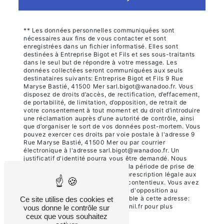
** Les données personnelles communiquées sont
nécessaires aux fins de vous contacter et sont
enregistrées dans un fichier informatisé. Elles sont
destinées à Entreprise Bigot et Fils et ses sous-traitants
dans le seul but de répondre à votre message. Les
données collectées seront communiquées aux seuls
destinataires suivants: Entreprise Bigot et Fils 9 Rue
Maryse Bastié, 41500 Mer sarl.bigot@wanadoo.fr. Vous
disposez de droits d’accès, de rectification, d’effacement,
de portabilité, de limitation, d’opposition, de retrait de
votre consentement à tout moment et du droit d’introduire
une réclamation auprès d’une autorité de contrôle, ainsi
que d’organiser le sort de vos données post-mortem. Vous
pouvez exercer ces droits par voie postale à l'adresse 9
Rue Maryse Bastié, 41500 Mer ou par courrier
électronique à l'adresse sarl.bigot@wanadoo.fr. Un
justificatif d'identité pourra vous être demandé. Nous
conservons vos données pendant la période de prise de
contact puis pendant la durée de prescription légale aux
fins probatoires et de gestion des contentieux. Vous avez
le droit de vous inscrire sur la liste d'opposition au
démarchage téléphonique, disponible à cette adresse:
Ce site utilise des cookies et
Bloctel.gouv.fr
. Consultez le site cnil.fr pour plus
vous donne le contrôle sur
d’informations sur vos droits.
ceux que vous souhaitez