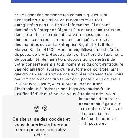
** Les données personnelles communiquées sont
nécessaires aux fins de vous contacter et sont
enregistrées dans un fichier informatisé. Elles sont
destinées à Entreprise Bigot et Fils et ses sous-traitants
dans le seul but de répondre à votre message. Les
données collectées seront communiquées aux seuls
destinataires suivants: Entreprise Bigot et Fils 9 Rue
Maryse Bastié, 41500 Mer sarl.bigot@wanadoo.fr. Vous
disposez de droits d’accès, de rectification, d’effacement,
de portabilité, de limitation, d’opposition, de retrait de
votre consentement à tout moment et du droit d’introduire
une réclamation auprès d’une autorité de contrôle, ainsi
que d’organiser le sort de vos données post-mortem. Vous
pouvez exercer ces droits par voie postale à l'adresse 9
Rue Maryse Bastié, 41500 Mer ou par courrier
électronique à l'adresse sarl.bigot@wanadoo.fr. Un
justificatif d'identité pourra vous être demandé. Nous
conservons vos données pendant la période de prise de
contact puis pendant la durée de prescription légale aux
fins probatoires et de gestion des contentieux. Vous avez
le droit de vous inscrire sur la liste d'opposition au
démarchage téléphonique, disponible à cette adresse:
Ce site utilise des cookies et
Bloctel.gouv.fr
. Consultez le site cnil.fr pour plus
vous donne le contrôle sur
d’informations sur vos droits.
ceux que vous souhaitez
activer