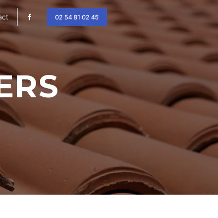
act
02 54 81 02 45
ERS